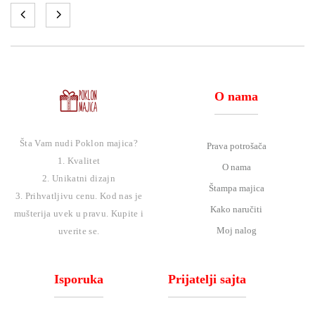
O nama
Šta Vam nudi Poklon majica?
Prava potrošača
1. Kvalitet
O nama
2. Unikatni dizajn
Štampa majica
3. Prihvatljivu cenu. Kod nas je
Kako naručiti
mušterija uvek u pravu. Kupite i
Moj nalog
uverite se.
Isporuka
Prijatelji sajta