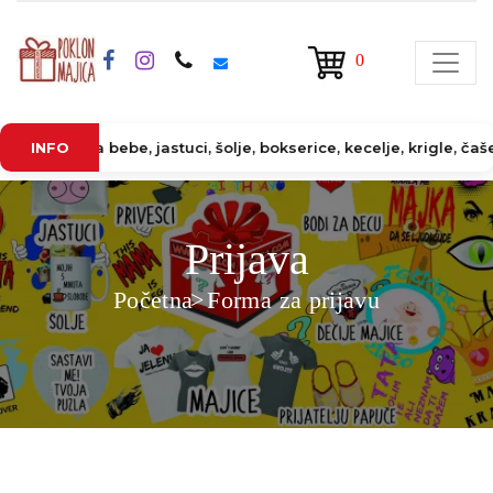
0
, bodi za bebe, jastuci, šolje, bokserice, kecelje, krigle, čaše,
INFO
Prijava
Početna
Forma za prijavu