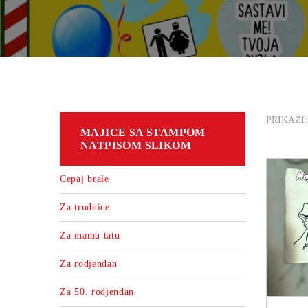
PRIKAŽI:
MAJICE SA STAMPOM
NATPISOM SLIKOM
Cepaj brale
Za trudnice
Za mamu tatu
Za rodjendan
P
Za 50. rodjendan