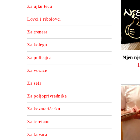
Za ujku teču
Lovci i ribolovci
Za trenera
P
Za kolegu
Njen nje
Za policajca
1
Za vozace
Za sefa
Za poljoprivrednike
Za kozmetičarku
Za teretanu
Za kuvara
P