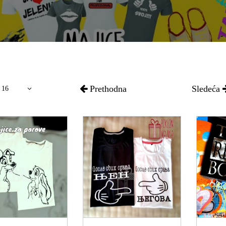
Prethodna
Sledeća
16
OGLEDAJ
POGLEDAJ
P