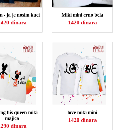
m - ja je nosim kuci
Miki mini crno bela
1420 dinara
1420 dinara
OGLEDAJ
POGLEDAJ
ng his queen miki
love miki mini
majica
1420 dinara
2290 dinara