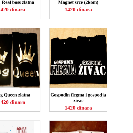
- Real boss zlatna
Magnet srce (2kom)
1420 dinara
1420 dinara
OGLEDAJ
POGLEDAJ
g Queen zlatna
Gospodin flegma i gospodja
zivac
1420 dinara
1420 dinara