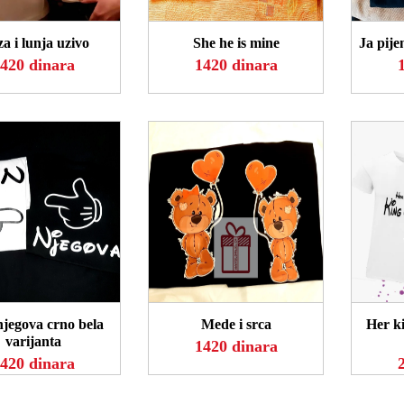
a i lunja uzivo
She he is mine
Ja pije
420 dinara
1420 dinara
OGLEDAJ
POGLEDAJ
P
njegova crno bela
Mede i srca
Her ki
varijanta
1420 dinara
420 dinara