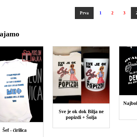
Prva
1
2
3
vajamo
Najbolji deka i baka na
svetu
ve je ok dok Bilja ne
popizdi + Šolja
Bokse