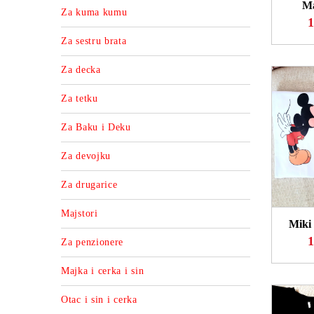
Ma
Za kuma kumu
1
Za sestru brata
Za decka
Za tetku
Za Baku i Deku
Za devojku
Za drugarice
P
Majstori
Miki 
1
Za penzionere
Majka i cerka i sin
Otac i sin i cerka