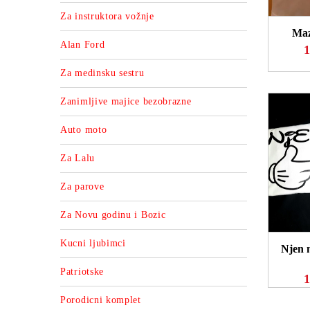
Za instruktora vožnje
Maz
Alan Ford
1
Za medinsku sestru
Zanimljive majice bezobrazne
Auto moto
Za Lalu
Za parove
P
Za Novu godinu i Bozic
Kucni ljubimci
Njen 
Patriotske
1
Porodicni komplet