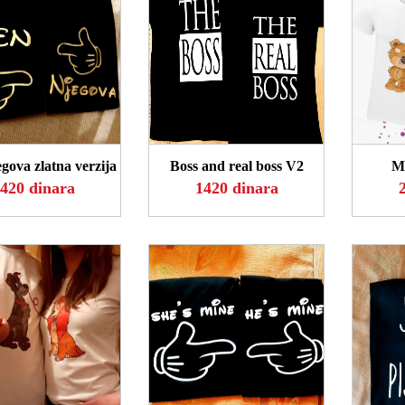
OGLEDAJ
POGLEDAJ
P
gova zlatna verzija
Boss and real boss V2
Me
420 dinara
1420 dinara
OGLEDAJ
POGLEDAJ
P