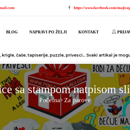
mail.com
:
https://www.facebook.com/majica
BLOG
NAPRAVI PO ŽELJI
KONTAKT
PRIJA
 tapiserije, puzzle, privesci... Svaki artikal je moguće izmeni
ice sa stampom natpisom sl
Početna
Za parove