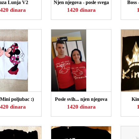
za Lunja V2
Njen njegova - posle svega
Boss 
420 dinara
1420 dinara
OGLEDAJ
POGLEDAJ
P
Mini poljubac :)
Posle svih... njen njegova
Kin
420 dinara
1420 dinara