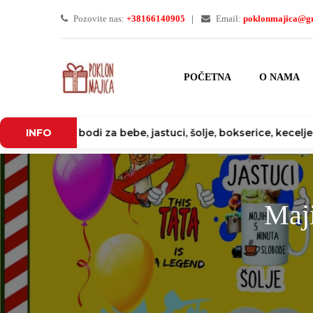
Pozovite nas:
+38166140905
Email:
poklonmajica@g
POČETNA
O NAMA
odi za bebe, jastuci, šolje, bokserice, kecelje, krigle, čaše,
INFO
Maj