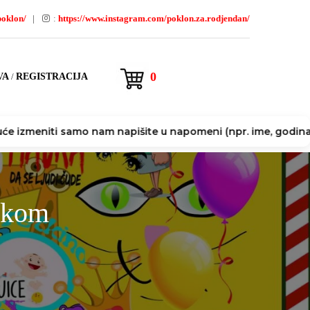
poklon/
:
https://www.instagram.com/poklon.za.rodjendan/
0
VA
/
REGISTRACIJA
ti samo nam napišite u napomeni (npr. ime, godina) pri poručiv
ikom