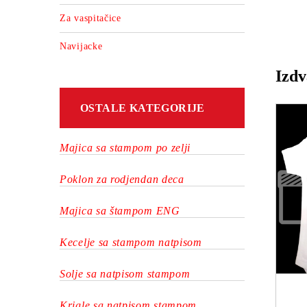
Za vaspitačice
Navijacke
Izd
OSTALE KATEGORIJE
Majica sa stampom po zelji
Poklon za rodjendan deca
Majica sa štampom ENG
Mamine srece :)
Kecelje sa stampom natpisom
S
Solje sa natpisom stampom
Šef - ćirilica
Krigle sa natpisom stampom