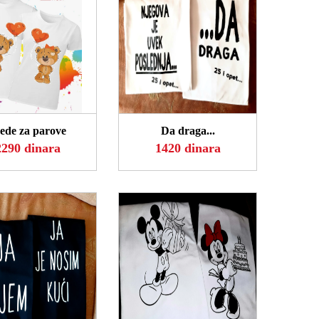
OGLEDAJ
POGLEDAJ
de za parove
Da draga...
2290 dinara
1420 dinara
OGLEDAJ
POGLEDAJ