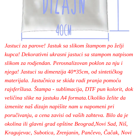
Jastuci za parove! Jastuk sa slikom štampom po želji
kupca! Dekorativni ukrasni jastuci sa stampom natpisom
slikom za rodjendan. Perosnalizovan poklon za nju i
njega! Jastuci su dimenzija 40*35cm, od sintetičkog
materijala. Jastučnica se skida radi pranja pomoću
rajsferšlusa. Štampa - sublimacija, DTF pun kolorit, dok
veličina slike na jastuku A4 formata.Ukoliko želite da
izmenite naš dizajn napišite nam u napomeni pri
poručivanju, a cena zavisi od vaših zahteva. Bilo da je
okolina ili glavni grad opštine Beograd,Novi Sad, Niš,
Kragujevac, Subotica, Zrenjanin, Pančevo, Čačak, Novi