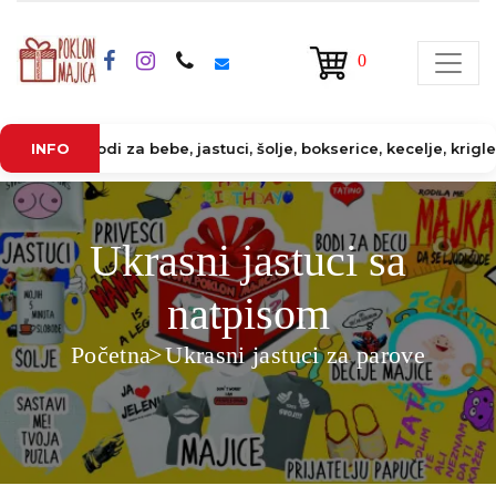
0
e, bodi za bebe, jastuci, šolje, bokserice, kecelje, krigle, čaš
INFO
Ukrasni jastuci sa
natpisom
Početna
Ukrasni jastuci za parove