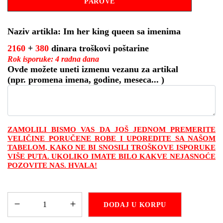
PAROVE
Naziv artikla: Im her king queen sa imenima
2160
+
380
dinara troškovi poštarine
Rok isporuke: 4 radna dana
Ovde možete uneti izmenu vezanu za artikal
(npr. promena imena, godine, meseca... )
ZAMOLILI BISMO VAS DA JOŠ JEDNOM PREMERITE
VELIČINE PORUČENE ROBE I UPOREDITE SA NAŠOM
TABELOM, KAKO NE BI SNOSILI TROŠKOVE ISPORUKE
VIŠE PUTA. UKOLIKO IMATE BILO KAKVE NEJASNOĆE
POZOVITE NAS. HVALA!
DODAJ U KORPU