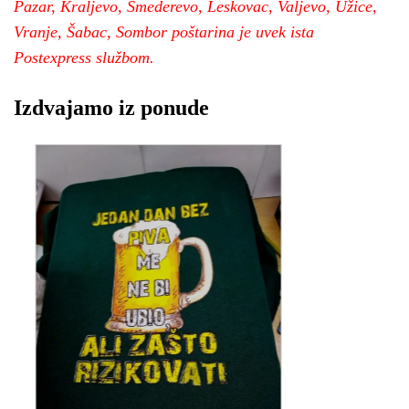
Pazar, Kraljevo, Smederevo, Leskovac, Valjevo, Užice,
Vranje, Šabac, Sombor poštarina je uvek ista
Postexpress službom.
Izdvajamo iz ponude