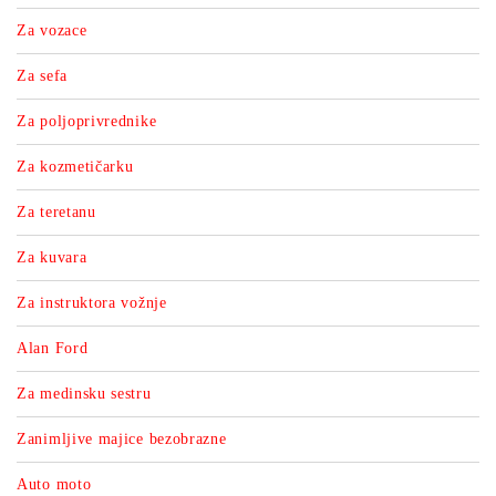
Za vozace
Za sefa
Za poljoprivrednike
Za kozmetičarku
Za teretanu
Za kuvara
Za instruktora vožnje
Alan Ford
Za medinsku sestru
Zanimljive majice bezobrazne
Auto moto