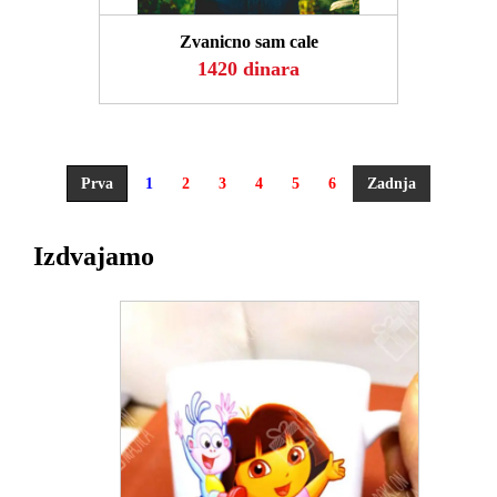
Zvanicno sam cale
1420 dinara
Prva
1
2
3
4
5
6
Zadnja
Izdvajamo