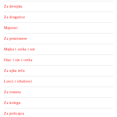
Za devojku
Za drugarice
Majstori
Za penzionere
Majka i cerka i sin
Otac i sin i cerka
Za ujku teču
Lovci i ribolovci
Za trenera
Za kolegu
Za policajca