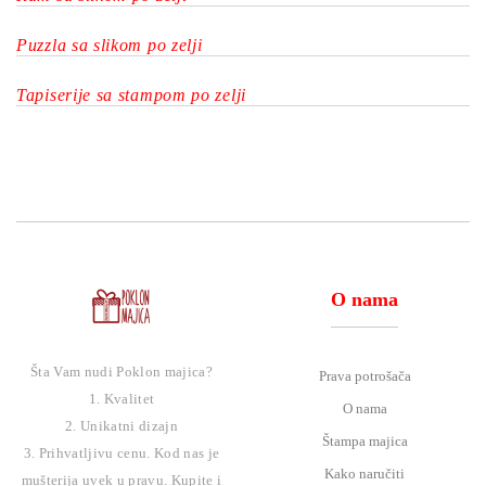
Puzzla sa slikom po zelji
Tapiserije sa stampom po zelji
O nama
Šta Vam nudi Poklon majica?
Prava potrošača
1. Kvalitet
O nama
2. Unikatni dizajn
Štampa majica
3. Prihvatljivu cenu. Kod nas je
Kako naručiti
mušterija uvek u pravu. Kupite i