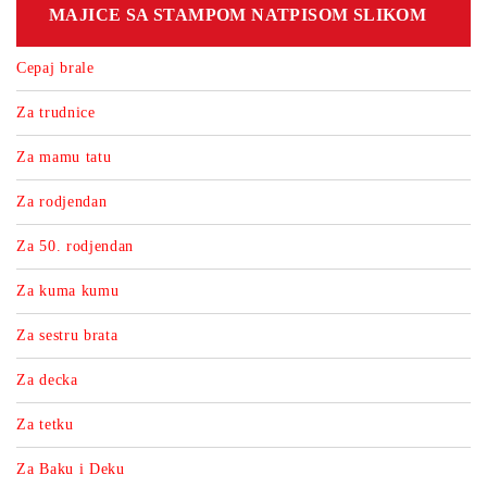
MAJICE SA STAMPOM NATPISOM SLIKOM
Cepaj brale
Za trudnice
Za mamu tatu
Za rodjendan
Za 50. rodjendan
Za kuma kumu
Za sestru brata
Za decka
Za tetku
Za Baku i Deku