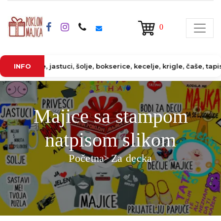
0
 jastuci, šolje, bokserice, kecelje, krigle, čaše, tapiserije, pu
INFO
Majice sa stampom
natpisom slikom
Početna
Za decka