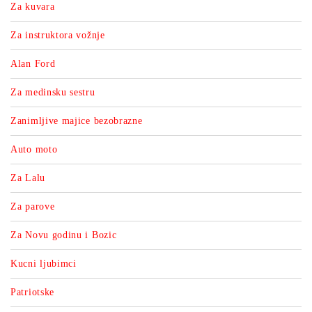
Za kuvara
Za instruktora vožnje
Alan Ford
Za medinsku sestru
Zanimljive majice bezobrazne
Auto moto
Za Lalu
Za parove
Za Novu godinu i Bozic
Kucni ljubimci
Patriotske