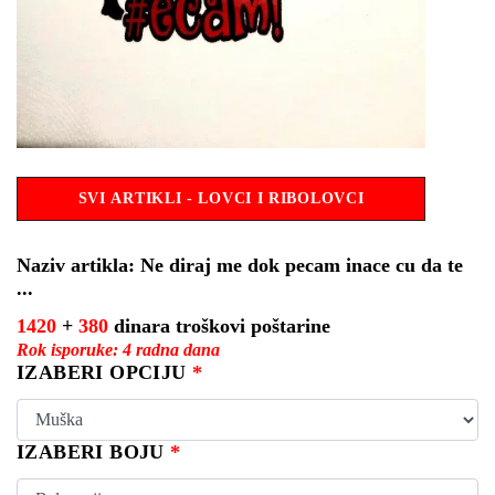
SVI ARTIKLI - LOVCI I RIBOLOVCI
Naziv artikla: Ne diraj me dok pecam inace cu da te
...
1420
+
380
dinara troškovi poštarine
Rok isporuke: 4 radna dana
IZABERI OPCIJU
*
IZABERI BOJU
*