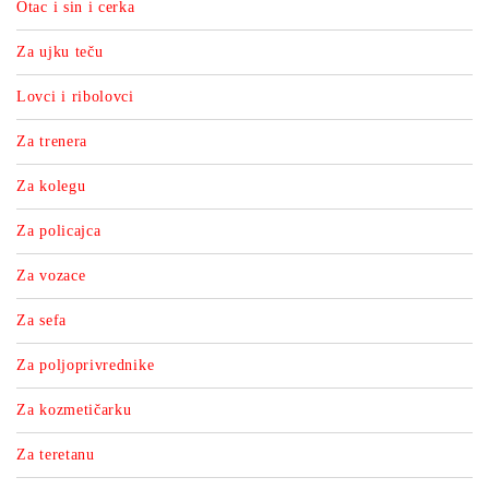
Otac i sin i cerka
Za ujku teču
Lovci i ribolovci
Za trenera
Za kolegu
Za policajca
Za vozace
Za sefa
Za poljoprivrednike
Za kozmetičarku
Za teretanu