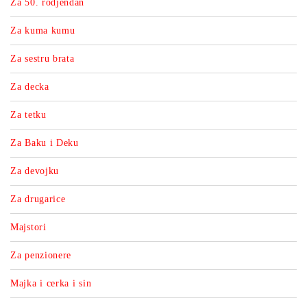
Za 50. rodjendan
Za kuma kumu
Za sestru brata
Za decka
Za tetku
Za Baku i Deku
Za devojku
Za drugarice
Majstori
Za penzionere
Majka i cerka i sin