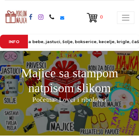
0
di za bebe, jastuci, šolje, bokserice, kecelje, krigle, čaše, tap
INFO
Majice sa stampom
natpisom slikom
Početna
Lovci i ribolovci