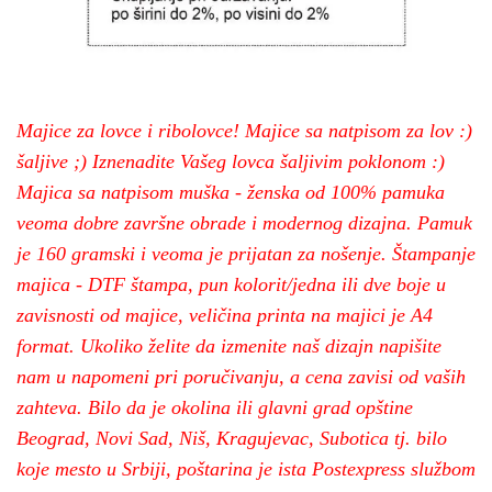
Majice za lovce i ribolovce! Majice sa natpisom za lov :)
šaljive ;) Iznenadite Vašeg lovca šaljivim poklonom :)
Majica sa natpisom muška - ženska od 100% pamuka
veoma dobre završne obrade i modernog dizajna. Pamuk
je 160 gramski i veoma je prijatan za nošenje. Štampanje
majica - DTF štampa, pun kolorit/jedna ili dve boje u
zavisnosti od majice, veličina printa na majici je A4
format. Ukoliko želite da izmenite naš dizajn napišite
nam u napomeni pri poručivanju, a cena zavisi od vaših
zahteva. Bilo da je okolina ili glavni grad opštine
Beograd, Novi Sad, Niš, Kragujevac, Subotica tj. bilo
koje mesto u Srbiji, poštarina je ista Postexpress službom