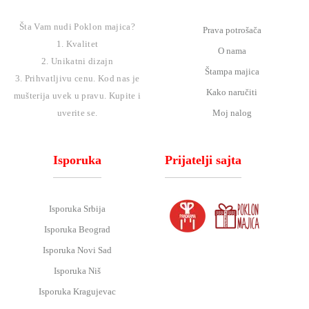
Šta Vam nudi Poklon majica?
Prava potrošača
1. Kvalitet
O nama
2. Unikatni dizajn
Štampa majica
3. Prihvatljivu cenu. Kod nas je
Kako naručiti
mušterija uvek u pravu. Kupite i
Moj nalog
uverite se.
Isporuka
Prijatelji sajta
Isporuka Srbija
Isporuka Beograd
Isporuka Novi Sad
Isporuka Niš
Isporuka Kragujevac