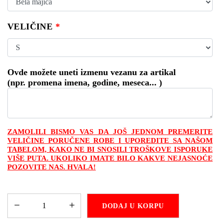
VELIČINE
*
Ovde možete uneti izmenu vezanu za artikal
(npr. promena imena, godine, meseca... )
ZAMOLILI BISMO VAS DA JOŠ JEDNOM PREMERITE
VELIČINE PORUČENE ROBE I UPOREDITE SA NAŠOM
TABELOM, KAKO NE BI SNOSILI TROŠKOVE ISPORUKE
VIŠE PUTA. UKOLIKO IMATE BILO KAKVE NEJASNOĆE
POZOVITE NAS. HVALA!
DODAJ U KORPU