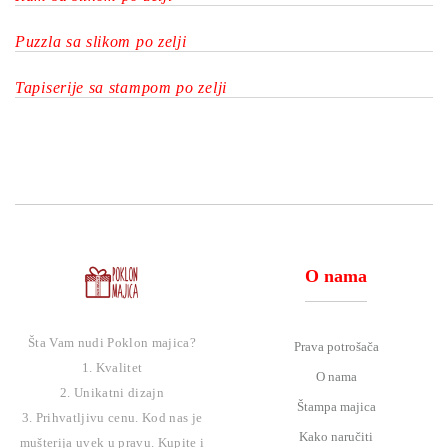
Puzzla sa slikom po zelji
Tapiserije sa stampom po zelji
O nama
Šta Vam nudi Poklon majica?
Prava potrošača
1. Kvalitet
O nama
2. Unikatni dizajn
Štampa majica
3. Prihvatljivu cenu. Kod nas je
Kako naručiti
mušterija uvek u pravu. Kupite i