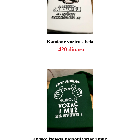
POGLEDAJ
Kamione vozicu - bela
1420 dinara
POGLEDAJ
Ovako izgleda najbolji vozac i muz