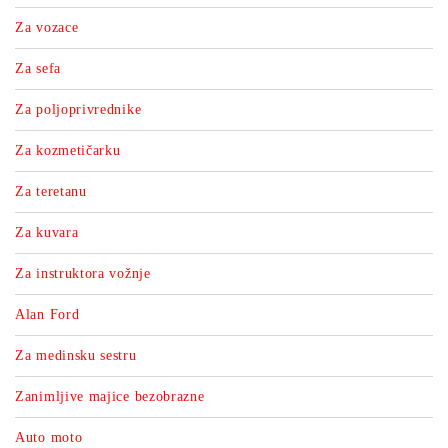
Za vozace
Za sefa
Za poljoprivrednike
Za kozmetičarku
Za teretanu
Za kuvara
Za instruktora vožnje
Alan Ford
Za medinsku sestru
Zanimljive majice bezobrazne
Auto moto