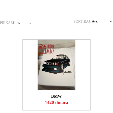
A-Z
SORTIRAJ:
PRIKAŽI:
16
POGLEDAJ
BMW
1420 dinara