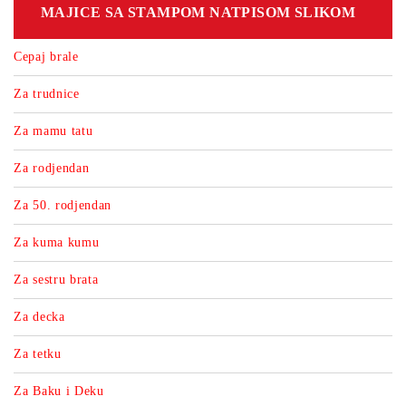
MAJICE SA STAMPOM NATPISOM SLIKOM
Cepaj brale
Za trudnice
Za mamu tatu
Za rodjendan
Za 50. rodjendan
Za kuma kumu
Za sestru brata
Za decka
Za tetku
Za Baku i Deku