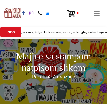
0
astuci, šolje, bokserice, kecelje, krigle, čaše, tapiserije, puzz
INFO
Majice sa stampom
natpisom slikom
Početna
Za vozace