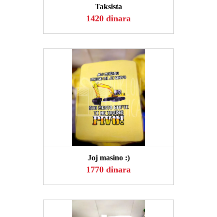
Taksista
1420 dinara
POGLEDAJ
Joj masino :)
1770 dinara