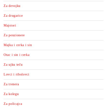
Za devojku
Za drugarice
Majstori
Za penzionere
Majka i cerka i sin
Otac i sin i cerka
Za ujku teču
Lovci i ribolovci
Za trenera
Za kolegu
Za policajca