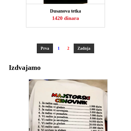
Dusanova tetka
1420 dinara
Prva
1
2
Zadnja
Izdvajamo