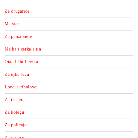
Za drugarice
Majstori
Za penzionere
Majka i cerka i sin
Otac i sin i cerka
Za ujku teču
Lovci i ribolovci
Za trenera
Za kolegu
Za policajca
Za vozace