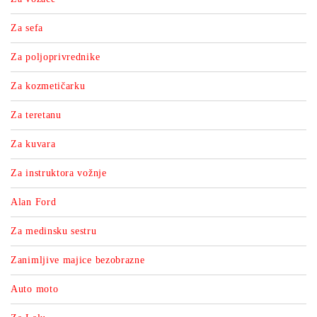
Za sefa
Za poljoprivrednike
Za kozmetičarku
Za teretanu
Za kuvara
Za instruktora vožnje
Alan Ford
Za medinsku sestru
Zanimljive majice bezobrazne
Auto moto