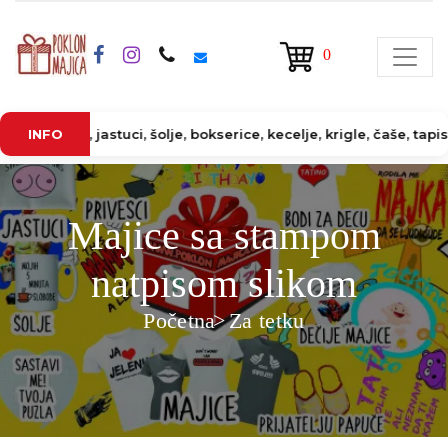
0
jastuci, šolje, bokserice, kecelje, krigle, čaše, tapiserije, puz
INFO
Majice sa stampom
natpisom slikom
Početna
Za tetku