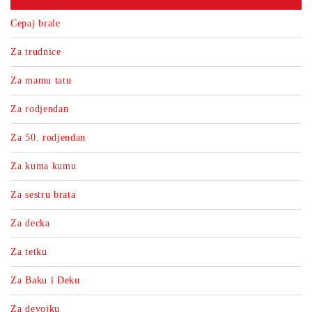
Cepaj brale
Za trudnice
Za mamu tatu
Za rodjendan
Za 50. rodjendan
Za kuma kumu
Za sestru brata
Za decka
Za tetku
Za Baku i Deku
Za devojku