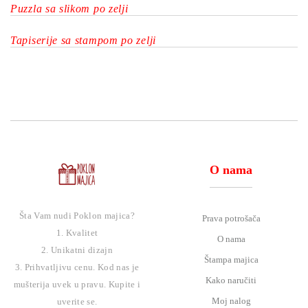
Puzzla sa slikom po zelji
Tapiserije sa stampom po zelji
O nama
Šta Vam nudi Poklon majica?
Prava potrošača
1. Kvalitet
O nama
2. Unikatni dizajn
Štampa majica
3. Prihvatljivu cenu. Kod nas je
Kako naručiti
mušterija uvek u pravu. Kupite i
Moj nalog
uverite se.