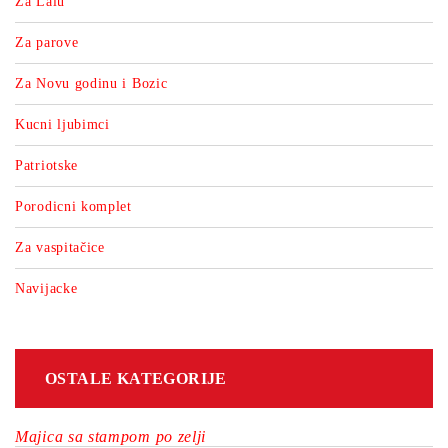
Za Lalu
Za parove
Za Novu godinu i Bozic
Kucni ljubimci
Patriotske
Porodicni komplet
Za vaspitačice
Navijacke
OSTALE KATEGORIJE
Majica sa stampom po zelji