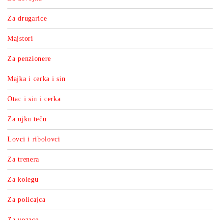
Za drugarice
Majstori
Za penzionere
Majka i cerka i sin
Otac i sin i cerka
Za ujku teču
Lovci i ribolovci
Za trenera
Za kolegu
Za policajca
Za vozace