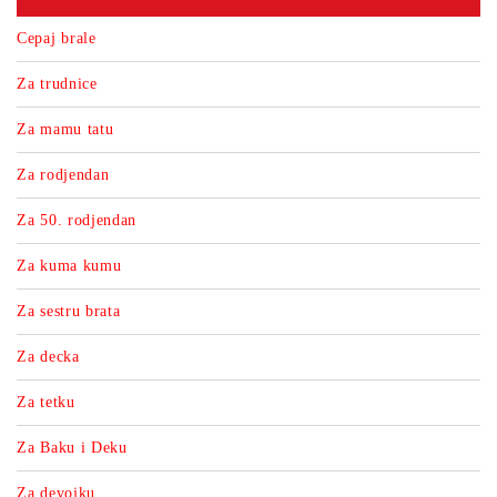
Cepaj brale
Za trudnice
Za mamu tatu
Za rodjendan
Za 50. rodjendan
Za kuma kumu
Za sestru brata
Za decka
Za tetku
Za Baku i Deku
Za devojku