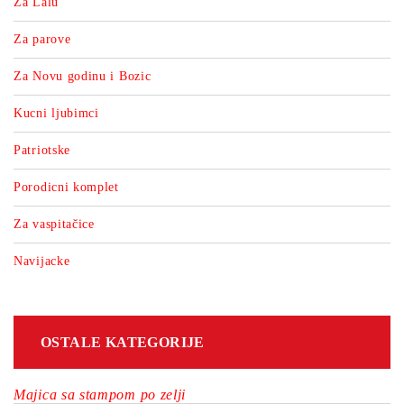
Za Lalu
Za parove
Za Novu godinu i Bozic
Kucni ljubimci
Patriotske
Porodicni komplet
Za vaspitačice
Navijacke
OSTALE KATEGORIJE
Majica sa stampom po zelji