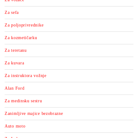
Za sefa
Za poljoprivrednike
Za kozmetičarku
Za teretanu
Za kuvara
Za instruktora vožnje
Alan Ford
Za medinsku sestru
Zanimljive majice bezobrazne
Auto moto