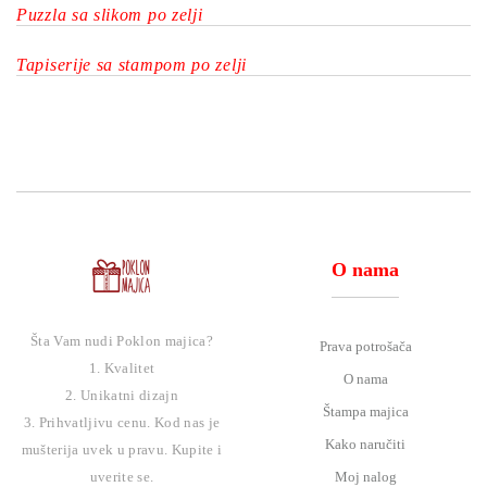
Puzzla sa slikom po zelji
Tapiserije sa stampom po zelji
O nama
Šta Vam nudi Poklon majica?
Prava potrošača
1. Kvalitet
O nama
2. Unikatni dizajn
Štampa majica
3. Prihvatljivu cenu. Kod nas je
Kako naručiti
mušterija uvek u pravu. Kupite i
Moj nalog
uverite se.