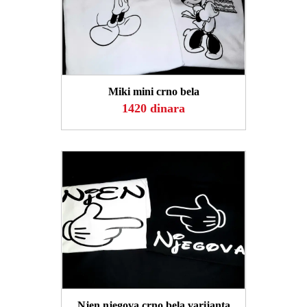
POGLEDAJ
Miki mini crno bela
1420 dinara
POGLEDAJ
Njen njegova crno bela varijanta