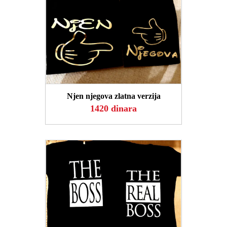
POGLEDAJ
Njen njegova zlatna verzija
1420 dinara